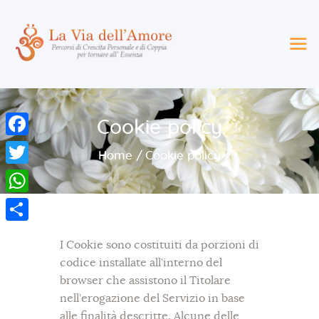
Home
Cookie policy
La nostra storia
F
La nostra visione
Home
Cookie policy
Le nostre attività
a
T
Blog
c
w
W
Eventi
e
i
h
Contatti
S
b
t
I Cookie sono costituiti da porzioni di
a
h
o
codice installate all’interno del
t
t
a
browser che assistono il Titolare
o
e
s
nell’erogazione del Servizio in base
r
k
r
alle finalità descritte. Alcune delle
A